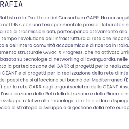
RAFIA
Battista è la Direttrice del Consortium GARR. Ha conseguito
 nel 1987, con una tesi sperimentale presso i laboratori nazi
i reti di trasmissioni dati, partecipando attivamente alla
 tempo l’evoluzione dell’infrastruttura di rete che rispond
ica e dell’intera comunità accademica e di ricerca in Italia. 
mento strutturale GARR-X Progress, che ha attivato un’in
 basata su tecnologie di networking all’avanguardia, nell
to la partecipazione del GARR ai progetti per la realizzaz
GÉANT e ai progetti per la realizzazione della rete di in
 dei paesi che si affacciano sul bacino del Mediterrane
 per la rete GARR negli organi societari della GÉANT Asso
l’associazione delle Reti della Istruzione e della Ricerca 
e sviluppo relative alle tecnologie di rete e al loro disp
cide le strategie di sviluppo e di gestione della rete eur