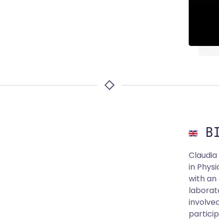
BI
Claudia
in Physi
with an
laborat
involve
partici