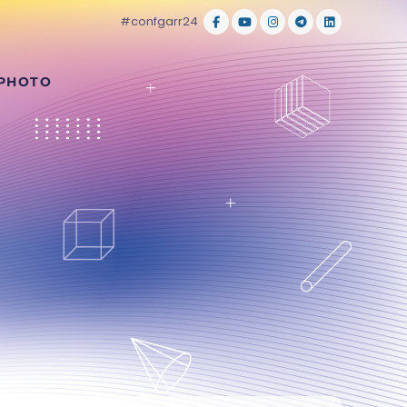
#confgarr24
 PHOTO