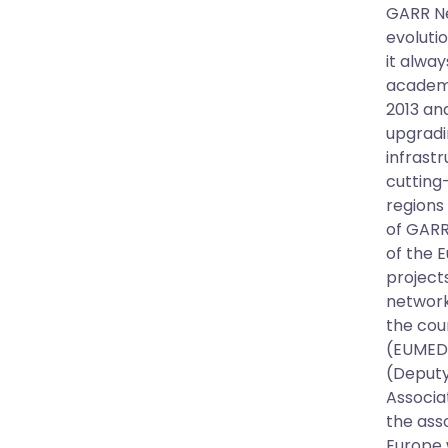
GARR Ne
evoluti
it alwa
academi
2013 an
upgradi
infrastr
cutting
regions 
of GARR
of the 
project
network
the cou
(EUMEDC
(Deputy
Associa
the ass
Europe 