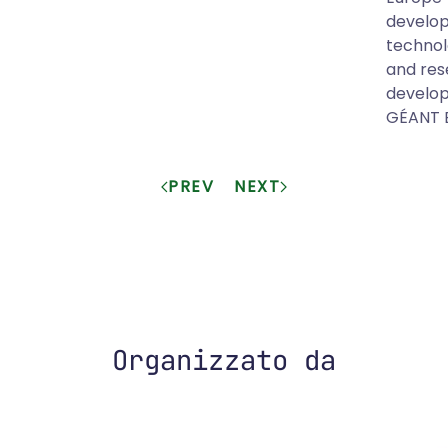
develop
technol
and res
develop
GÉANT 
PREV
NEXT
Organizzato da