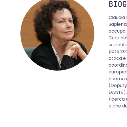
BIOG
Claudia 
Sapienza
occupa d
Cura nel
scientif
potenzia
ottica e
coordina
europea 
ricerca
(Deputy)
DANTE), 
ricerca 
e che de