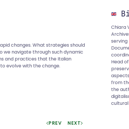
Bi
Chiara V
Archives
serving 
rapid changes. What strategies should
Documen
o we navigate through such dynamic
coordin
ns and practices that the Italian
Head of
to evolve with the change.
preserva
aspects
from th
the aut
digital
cultural
PREV
NEXT