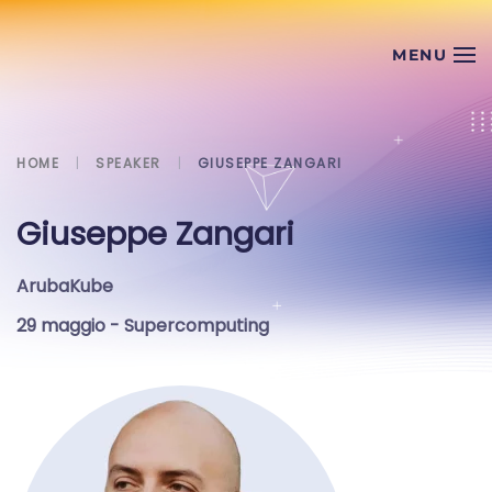
Skip to main content
HOME
SPEAKER
GIUSEPPE ZANGARI
Giuseppe Zangari
ArubaKube
29 maggio
- Supercomputing