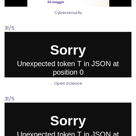
Cybersecurity
31/5
Open Science
31/5