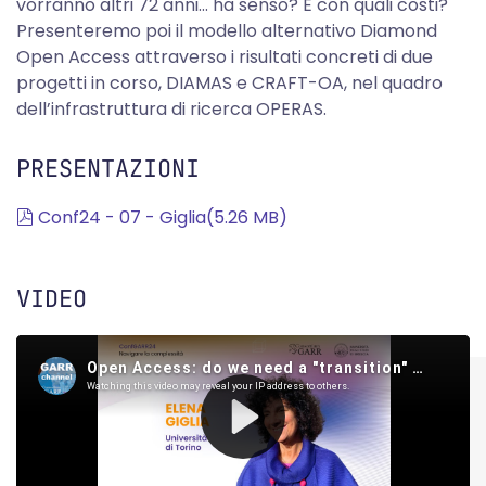
vorranno altri 72 anni... ha senso? E con quali costi?
Presenteremo poi il modello alternativo Diamond
Open Access attraverso i risultati concreti di due
progetti in corso, DIAMAS e CRAFT-OA, nel quadro
dell’infrastruttura di ricerca OPERAS.
PRESENTAZIONI
pdf
Conf24 - 07 - Giglia
(
5.26 MB
)
VIDEO