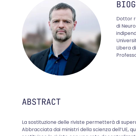
BIOG
Dottor r
di Neuro
indipend
Universi
Libera d
Professo
ABSTRACT
La sostituzione delle riviste permetterà di superare
Abbracciata dai ministri della scienza dell’UE, q