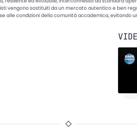
ata, resiliente ed evolubile, interconnessa da standard a
sti vengono sostituiti da un mercato autentico e ben rego
base alle condizioni della comunità accademica, evitando un
VID