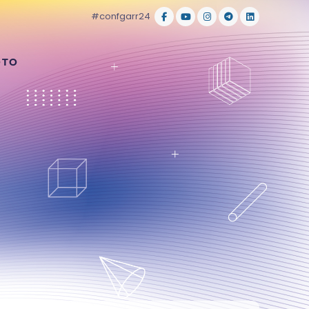
#confgarr24
OTO