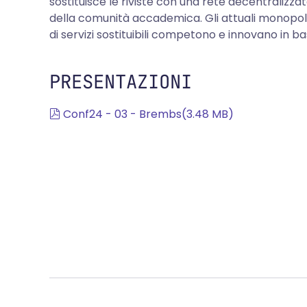
sostituisce le riviste con una rete decentralizz
della comunità accademica. Gli attuali monopoli
di servizi sostituibili competono e innovano in 
PRESENTAZIONI
pdf
Conf24 - 03 - Brembs
(
3.48 MB
)