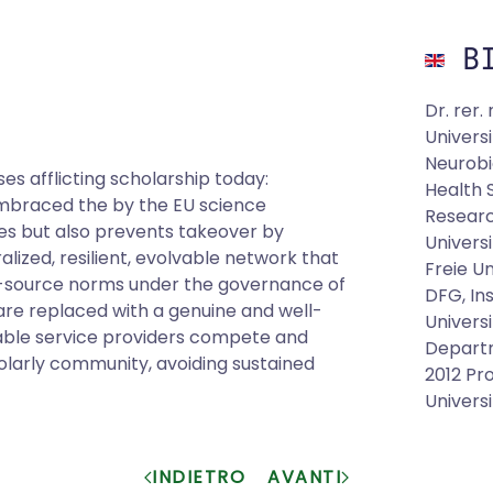
BI
Dr. rer.
Univers
Neurobi
ses afflicting scholarship today:
Health 
. Embraced the by the EU science
Research
ises but also prevents takeover by
Universi
alized, resilient, evolvable network that
Freie Un
-source norms under the governance of
DFG, Ins
re replaced with a genuine and well-
Universi
table service providers compete and
Departm
olarly community, avoiding sustained
2012 Pro
Univers
INDIETRO
AVANTI