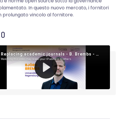
perti e norme open source sotto la governance
lamentato. In questo nuovo mercato, i fornitori
 prolungato vincolo al fornitore.
EO