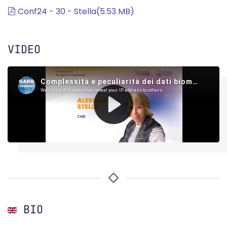
pdf
Conf24 - 30 - Stella
(
5.53 MB
)
VIDEO
BIO